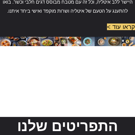
היישר ללב איטליה, וכל זה עם מטבח מבוסס דגים חלבי וכשר. בואו
להתענג על הטעם של איטליה ושרות מוקפד ואישי ביחד איתנו.
קראו עוד >
התפריטים שלנו